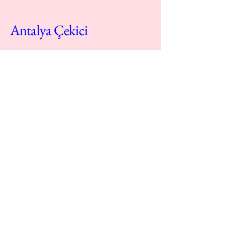
Antalya Çekici
(+90)
212 234 56 78
bilgi@sitem.com
Büyükdere Caddesi No. 263, Sarıyer,
İstanbul, Türkiye 34398
Gizlilik Politikası
Erişilebilirlik Bildirimi
Şart ve Koşullar
İade Politikası
© 2035 by Antalya Çekici. Powered and
secured by
Wix